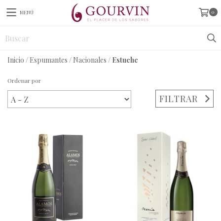
0
MENÚ
Inicio
/
Espumantes
/
Nacionales
/
Estuche
Ordenar por
FILTRAR