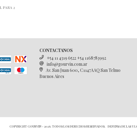
L PARA 2
CONTACTANOS
+54 11 4319 6522 +54 1168783992
info@gourvin.com.ar
Av. San Juan 600, C1147AAQ San Telmo
Buenos Aires
COPYRIGHT GOURVIN - 2026. TODOS LOS DERECHOS RESERVADOS.
DEFENSA DE LAS Y 