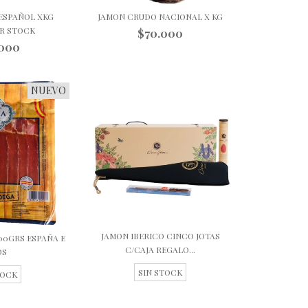
ESPAÑOL XKG
JAMON CRUDO NACIONAL X KG
R STOCK
$70.000
.000
NUEVO
JAMON IBERICO CINCO JOTAS
00GRS ESPAÑA E
C/CAJA REGALO...
OS
SIN STOCK
TOCK