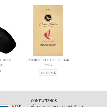
O JOTAS
JAMÓN IBÉRICO CINCO JOTAS
...
X70G
0
SIN STOCK
CONTACTANOS
+54 11 4319 6522 +54 1168783992