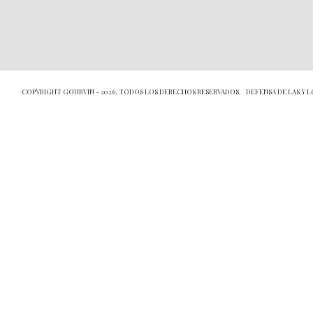
COPYRIGHT GOURVIN - 2026. TODOS LOS DERECHOS RESERVADOS.
DEFENSA DE LAS Y 