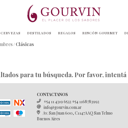
CERVEZAS
DESTILADOS
REGALOS
RINCÓN GOURMET
D
ambres
Clásicas
/
tados para tu búsqueda. Por favor, intentá c
CONTACTANOS
+54 11 4319 6522 +54 1168783992
info@gourvin.com.ar
Av. San Juan 600, C1147AAQ San Telmo
Buenos Aires