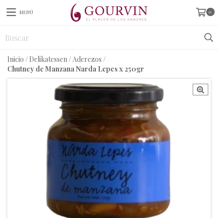
0
MENÚ
Inicio
/
Delikatessen
/
Aderezos
/
Chutney de Manzana Narda Lepes x 250gr